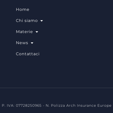
Home
Chi siamo
Materie
News
Contattaci
vvocati milano, avvocati torino,consulenza legale milano, consulenza leg
a legale torino, diritto previdenziale, diritto del lavoro, avvocato mi
 P. IVA: 07728250965 - N. Polizza Arch Insurance Europe -