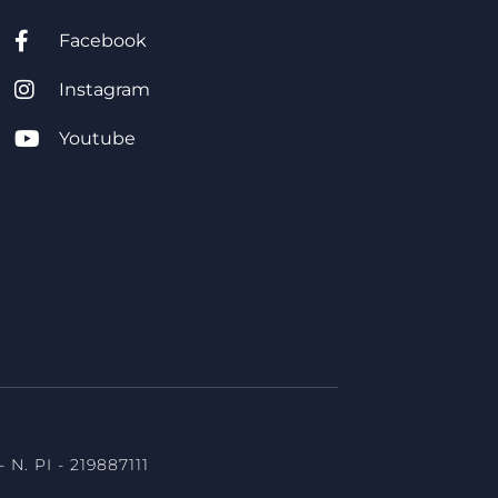
Facebook
Instagram
Youtube
ale torino, diritto civile, studio legale associato
lano, avvocato torino
 N. PI - 219887111