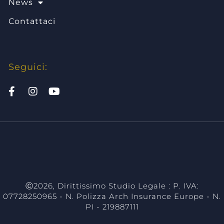
News
Contattaci
Seguici:
studio legale milano, studio legale torino, dirittissimo studio legale,
avvocati milano, avvocati torino,consulenza legale milano, consulenz
ale torino, diritto civile, studio legale associato milano, assistenza le
ilano, assistenza legale torino, diritto previdenziale, diritto del lavor
avvocato milano, avvocato torino
Ⓒ2026, Dirittissimo Studio Legale : P. IVA:
07728250965 - N. Polizza Arch Insurance Europe - N.
PI - 219887111