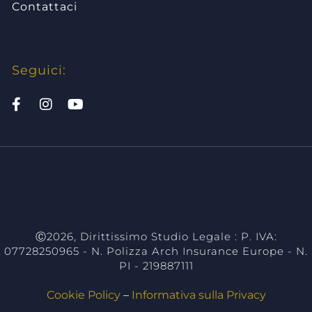
Contattaci
Seguici:
studio legale milano, studio legale torino, dirittissimo studio legale,
avvocati milano, avvocati torino,consulenza legale milano, consulenz
ale torino, diritto civile, studio legale associato milano, assistenza le
ilano, assistenza legale torino, diritto previdenziale, diritto del lavor
avvocato milano, avvocato torino
Ⓒ2026, Dirittissimo Studio Legale : P. IVA:
07728250965 - N. Polizza Arch Insurance Europe - N.
PI - 219887111
Cookie Policy
–
Informativa sulla Privacy