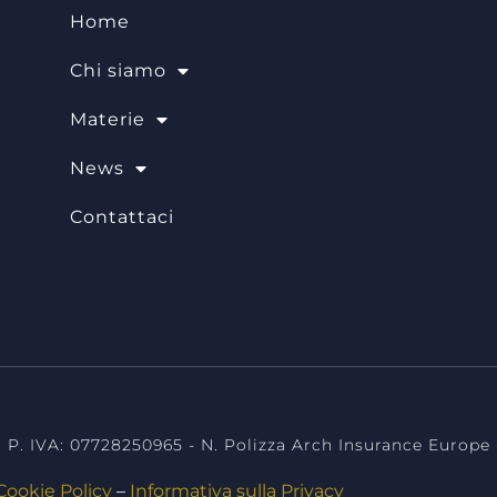
Home
Chi siamo
Materie
News
Contattaci
vvocati milano, avvocati torino,consulenza legale milano, consulenza leg
a legale torino, diritto previdenziale, diritto del lavoro, avvocato mi
 P. IVA: 07728250965 - N. Polizza Arch Insurance Europe -
Cookie Policy
–
Informativa sulla Privacy