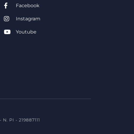
Facebook
Instagram
Youtube
ale torino, diritto civile, studio legale associato
lano, avvocato torino
 N. PI - 219887111