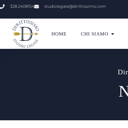
328.2408154
studiolegale@dirittissimo.com
HOME
CHI SIAMO
Dir
N