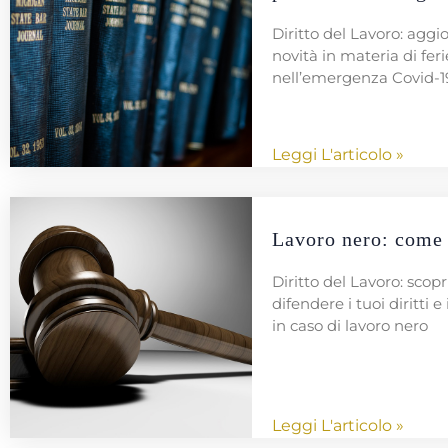
Diritto del Lavoro: agg
novità in materia di feri
nell’emergenza Covid-1
Leggi L'articolo »
Lavoro nero: come 
Diritto del Lavoro: scop
difendere i tuoi diritti e 
in caso di lavoro nero
Leggi L'articolo »