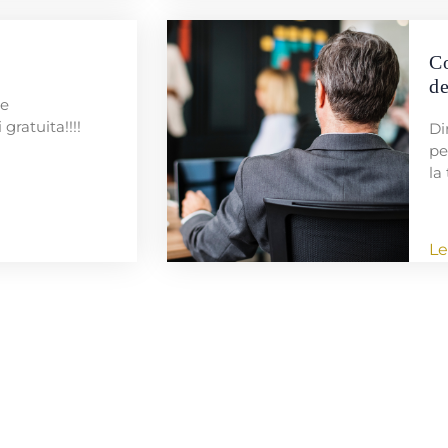
Co
de
ne
 gratuita!!!!
Di
pe
la 
Le