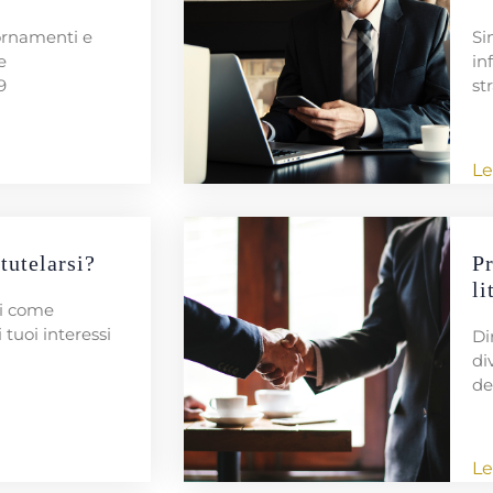
iornamenti e
Sin
e
in
9
st
Le
tutelarsi?
Pr
li
ri come
i tuoi interessi
Di
di
de
Le